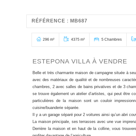
RÉFÉRENCE : MB687
296 m²
4375 m²
5 Chambres
ESTEPONA VILLA À VENDRE
Belle et très charmante maison de campagne située à seul
avec des matériaux de qualité et de nombreuses caractéri
chambres, 2 avec salles de bains privatives et de 3 cham
se trouve également un atelier d’artistes, qui peut être co
particulières de la maison sont un couloir impressio
cuisine/buanderie séparée.
Il y a un garage séparé pour 2 voitures ainsi qu’un abri cou
La maison principale, ses terrasses avec une vue imprenab
Derrière la maison et en haut de la colline, vous trouverez
profiter davantage de l’agriculture.