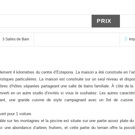
PRIX
749
3 Salles de Bain
Imp
ement 4 kilomètres du centre d’Estepona. La maison a été construite en l’an
stiques particulières. La maison est construite sur un seul niveau et dispo
bres d’hôtes séparées partageant une salle de bains familiale. À côté de la
nverti en un autre studio d’invités si vous le souhaitez. Les autres caractér
nnant, une grande cuisine de style campagnard avec un îlot de cuisine
vert pour 1 voiture.
le sur les montagnes et la piscine est située sur une partie assez plate du t
 une abondance d’arbres fruitiers, et cette partie du terrain offre la possib